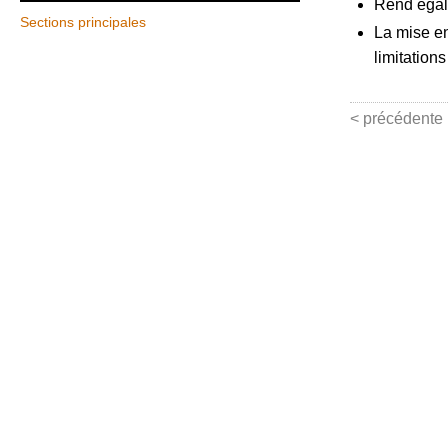
Rend égale
Sections principales
La mise en
limitation
< précédente