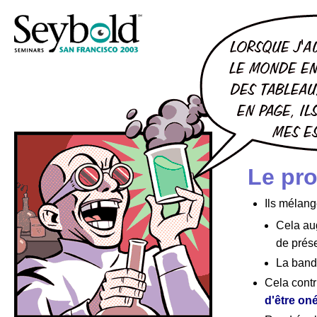
Le pr
Ils mélang
Cela a
de prés
La bande
Cela contr
d'être on