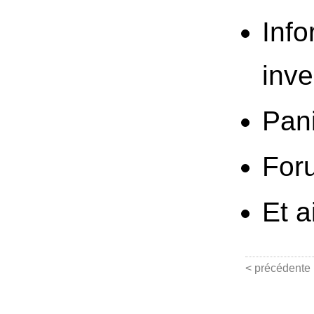
Info
inve
Pani
Foru
Et a
< précédente