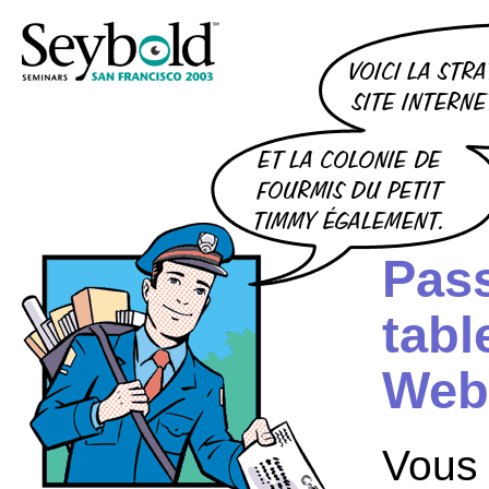
Pass
tabl
Web 
Vous 