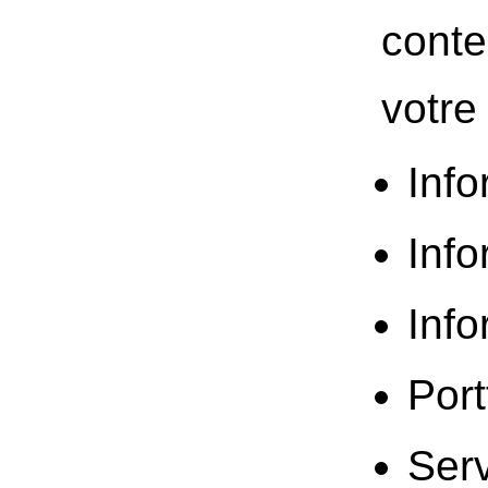
conte
votre
Info
Info
Info
Port
Serv