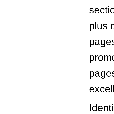
secti
plus 
pages
promo
pages
excel
Ident