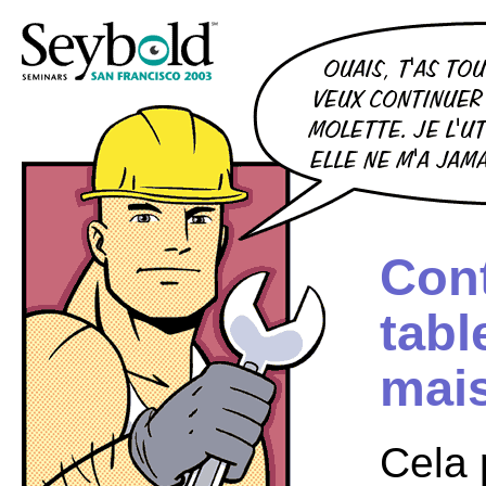
Cont
tabl
mais
Cela 