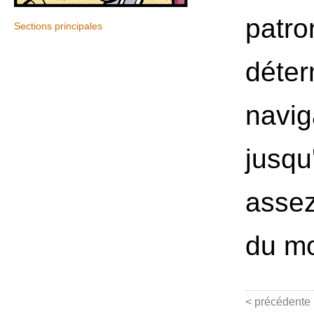
patro
Sections principales
déter
navig
jusqu
assez
du mo
< précédente